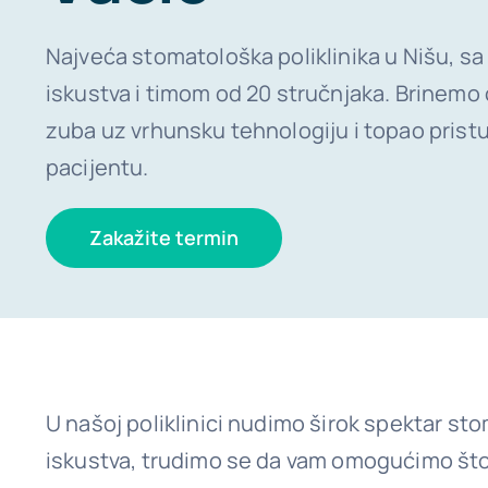
Najveća stomatološka poliklinika u Nišu, sa
iskustva i timom od 20 stručnjaka. Brinemo 
zuba uz vrhunsku tehnologiju i topao pris
pacijentu.
Zakažite termin
U našoj poliklinici nudimo širok spektar sto
iskustva, trudimo se da vam omogućimo što 