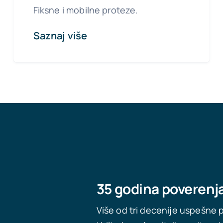
Fiksne i mobilne proteze.
Saznaj više
35 godina poverenj
Više od tri decenije uspešne 