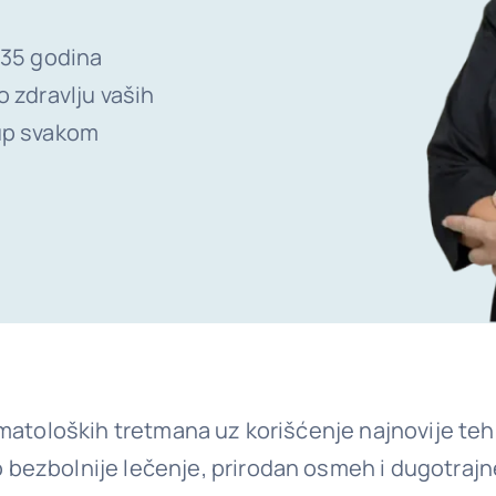
 35 godina
o zdravlju vaših
tup svakom
matoloških tretmana uz korišćenje najnovije tehn
bezbolnije lečenje, prirodan osmeh i dugotrajn