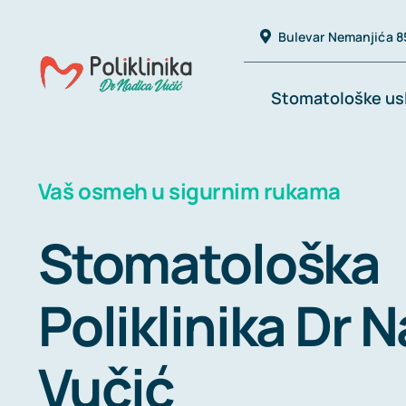
Skip
Bulevar Nemanjića 85
to
content
Stomatološke us
Vaš osmeh u sigurnim rukama
Stomatološka
Poliklinika Dr 
Vučić