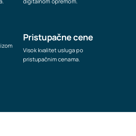
a.
digitalnom opremom.
Pristupačne cene
tizom
Visok kvalitet usluga po
pristupačnim cenama.