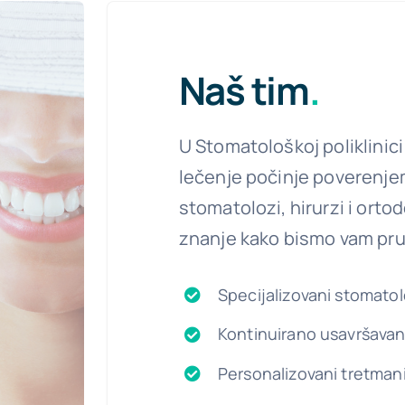
Naš tim
.
U Stomatološkoj poliklinic
lečenje počinje poverenjem
stomatolozi, hirurzi i orto
znanje kako bismo vam pru
Specijalizovani stomatol
Kontinuirano usavršavan
Personalizovani tretmani