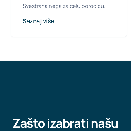
Svestrana nega za celu porodicu.
Saznaj više
Zašto izabrati našu