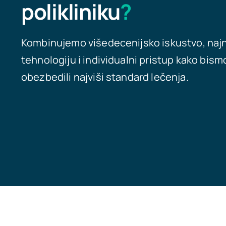
polikliniku
?
Kombinujemo višedecenijsko iskustvo, najn
tehnologiju i individualni pristup kako bis
obezbedili najviši standard lečenja.