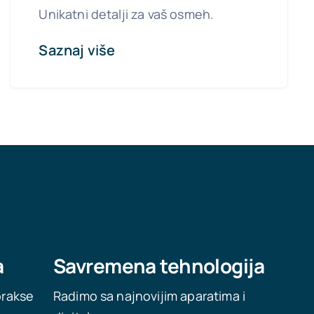
Unikatni detalji za vaš osmeh.
Saznaj više
a
Savremena tehnologija
prakse
Radimo sa najnovijim aparatima i