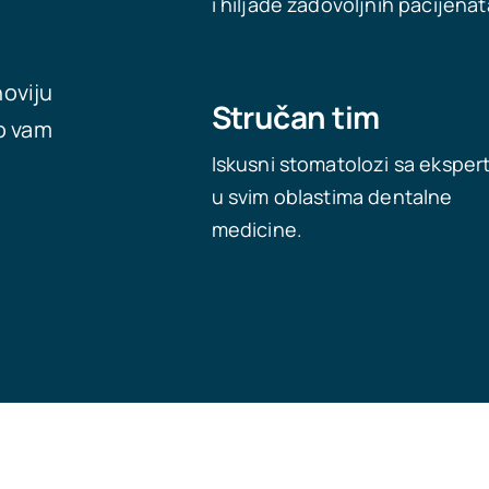
i hiljade zadovoljnih pacijenat
oviju
Stručan tim
mo vam
Iskusni stomatolozi sa eksper
u svim oblastima dentalne
medicine.