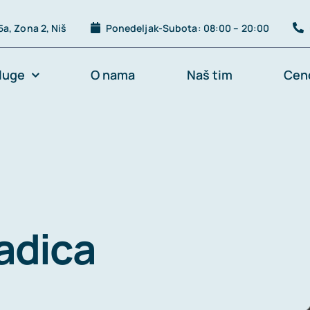
a, Zona 2, Niš
Ponedeljak-Subota: 08:00 – 20:00
luge
O nama
Naš tim
Cen
Nadica