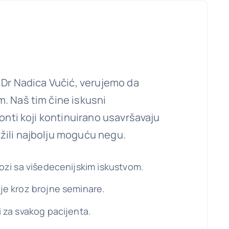
i Dr Nadica Vučić, verujemo da
. Naš tim čine iskusni
donti koji kontinuirano usavršavaju
žili najbolju moguću negu.
ozi sa višedecenijskim iskustvom.
je kroz brojne seminare.
 za svakog pacijenta.