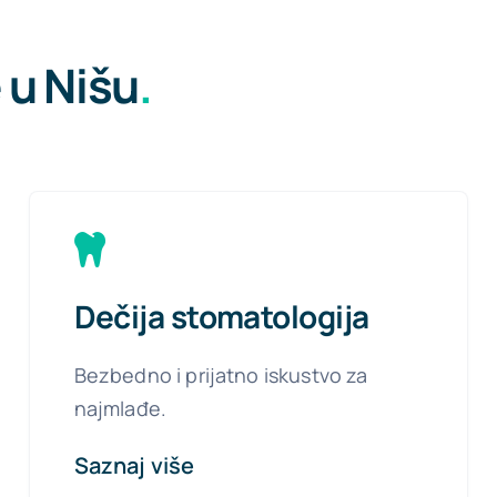
 u Nišu
.
Dečija stomatologija
Bezbedno i prijatno iskustvo za
najmlađe.
Saznaj više